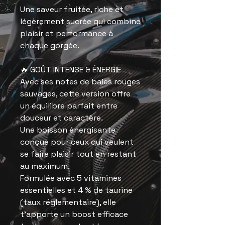
Une saveur fruitée, riche et
légèrement sucrée qui combine
plaisir et performance à
chaque gorgée.
⸻
🔥 GOÛT INTENSE & ÉNERGIE
Avec ses notes de baies rouges
sauvages, cette version offre
un équilibre parfait entre
douceur et caractère.
Une boisson énergisante
conçue pour ceux qui veulent
se faire plaisir tout en restant
au maximum.
Formulée avec 5 vitamines
essentielles et 4 % de taurine
(taux réglementaire), elle
t’apporte un boost efficace