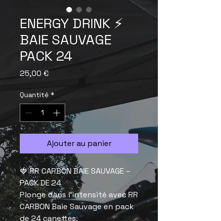
ENERGY DRINK ⚡️
BAIE SAUVAGE
PACK 24
Prix
25,00 €
Quantité
*
Ajouter au panier
🍓 RR CARBON BAIE SAUVAGE –
PACK DE 24
Plonge dans l’intensité avec RR
CARBON Baie Sauvage en pack
de 24 canettes.