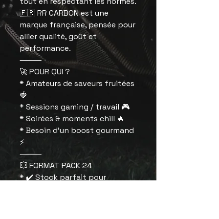
tout en respectant les normes.
🇫🇷 RR CARBON est une
marque française, pensée pour
allier qualité, goût et
performance.
⸻
🚀 POUR QUI ?
* Amateurs de saveurs fruitées
🍓
* Sessions gaming / travail 🎮
* Soirées & moments chill 🔥
* Besoin d’un boost gourmand
⚡
⸻
💥 FORMAT PACK 24
* ✔️ Stock parfait pour
plusieurs jours
* ✔️ Idéal à partager
* ✔️ Toujours une canette sous