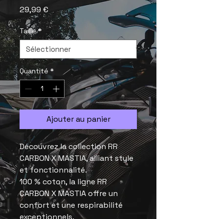
Prix
29,99 €
Taille
*
Quantité
*
Ajouter au panier
Découvrez la collection RR
CARBON X MASTIA, alliant style
et fonctionnalité.
100 % coton, la ligne RR
CARBON X MASTIA offre un
confort et une respirabilité
exceptionnels.