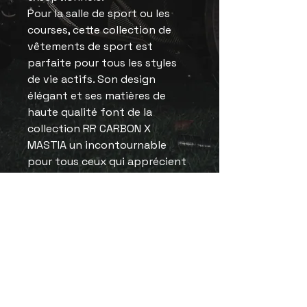
Pour la salle de sport ou les
courses, cette collection de
vêtements de sport est
parfaite pour tous les styles
de vie actifs. Son design
élégant et ses matières de
haute qualité font de la
collection RR CARBON X
MASTIA un incontournable
pour tous ceux qui apprécient
la mode et la performance.
Sublimez votre garde-robe
avec la collection RR CARBON X
MASTIA et découvrez l'alliance
parfaite du style et du
confort.