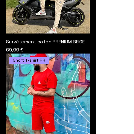
Survêtement coton PRENIUM BEIGE
Prix
69,99 €
Short t-shirt RR